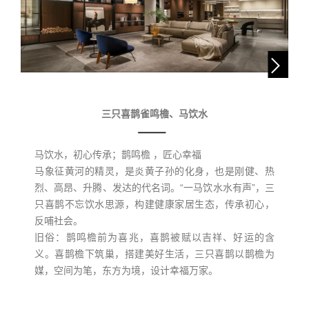
三只喜鹊雀鸣檐、马饮水
马饮水，初心传承；鹊鸣檐 ，匠心幸福
马象征黄河的精灵，是炎黄子孙的化身，也是刚健、热
烈、高昂、升腾、发达的代名词。“一马饮水水有声”，三
只喜鹊不忘饮水思源，构建健康家居生态，传承初心，
反哺社会。
旧俗：鹊鸣檐前为喜兆，喜鹊被赋以吉祥、好运的含
义。喜鹊檐下筑巢，搭建美好生活，三只喜鹊以鹊檐为
媒，空间为笔，东方为境，设计幸福万家。