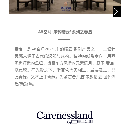
A8空间“宋韵缙云”系列之春启
春启，是A8空间2024“宋韵缙云”系列产品之一，其设计
灵感来源于古代的汉服与旗袍。独特的线条走向、用燕
尾榫打造的盘纽，极富东方风情的元素运用，赋予“春启”
以灵魂。在光影之下，渐变色虚实相生，层层递进，只
此青绿，又不止于青绿。为鉴赏者开启“宋韵缙云 国色潮
起”新篇章。