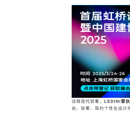
诠释现代轻奢，
LEDINI雷
尚、轻奢、简约个性化设计