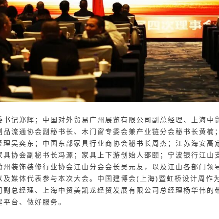
委书记郑辉；中国对外贸易广州展览有限公司副总经理、上海中
制品流通协会副秘书长、木门窗专委会兼产业链分会秘书长黄楠
经理吴奕东；中国东部家具行业商协
会秘书长周杰；江苏海安高
家具协会副秘书长冯源；家具上下游创始人邵颐；宁波银行江山
衢州装饰装修行业协会江山分会会长吴元友，以及江山各部门领
以及媒体代表参与本次大会。中国建博会
(
上海
)暨
虹桥设计周作
司副总经理、上海中贸美凯龙经贸发展有限公司总经理杨华伟的
建平台、做好服务。