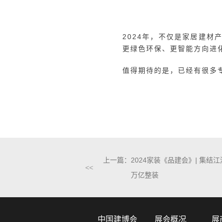
的重要角色，并分享了富轩
（UPVC+钢衬+铝覆板）
内保温度高，极热极冷的天
绍了好博窗控在智能化产品
在低碳及智能方面的成绩，
有ECO80系列平开窗重磅
当前，国内门窗行业在生产
见，就行业目前生产制造领