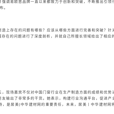
协同”2024中国系统门窗技术研讨论坛重磅开启。
行业实战经验、互联网品牌营销专家的居美丨中华建材网副总经
业协会荣誉会长唐东一、德国KLAES软件亚洲区总经理朱晓松、
联合创始人&高级工程师&一级建造师潘清溪女士、好博窗控智
居美丨中华建材网副总经理戴慧女士
、经销商、消费者都关注的国内外产品研发、生产制造、设计方面
领域相关的内容进行了相关分享。当前，国内门窗行业正处在高
创新设计不仅关乎产品市场竞争力，也是降低综合成本的关键。
发和参考。
“低碳、智能门窗产品技术案例分享”，富轩全屋门窗李董强调了