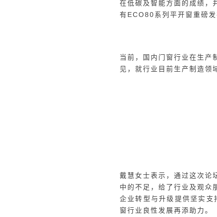
磅活动——“窗新驱动·全链
本次论坛由有着十多年家居
窗董事长李昌安、安义门窗行
窗事业部经理蔡峥、易欧思
行分享。
戴总首先以“门窗行业品牌
话题，在座嘉宾分别就自己
言，产品研发、生产制造、
直播间及现场观众们很多启
此次论坛的第二个话题聚焦