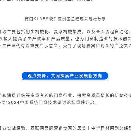
中国建博会（上海）负责人赵王轲女士致辞
技术特色有哪些？安义门窗行业协会荣誉会长唐东一先生以《20
入的分享和解析。唐会长聚焦于系统门窗在家装行业中的创新应
入微的市场策略，推动行业向前发展。
安义门窗行业协会荣誉会长唐东一分享
术路径与欧洲行业标准的紧密联系，分享了自己多年研究和实践
了降本增效的产品核心策略，他表示，降低试错成本是降本增效
竞争激烈的市场中脱颖而出。他指出，系统门窗带来的产品趋同
过采纳高标准的技术规范和市场策略，系统门窗不仅能提升行业