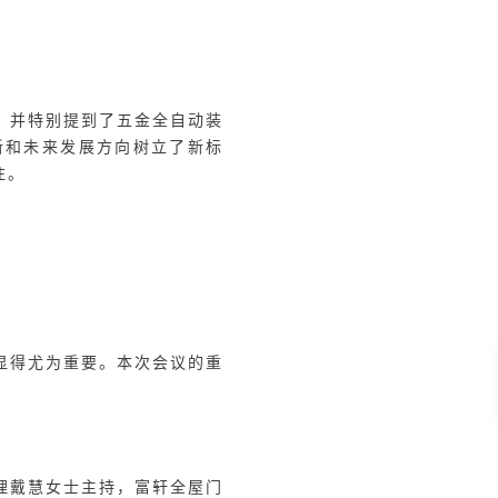
24年家装系统门窗下半场技
用与发展趋势，特别是如何通
的心得。通过深入分析欧洲门
的方法之一，运营长期销售策
、品质提升和服务规范化是行
整体水平，还能满足消费者对