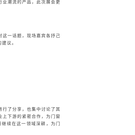
理戴慧女士主持，富轩全屋门
德国海福乐（Häfele）门
能化事业部总经理梁辉上台进
的新趋势”作为论坛的第一个
速发展阶段，对于国内品牌而
几位嘉宾的分享，也给了线上
富轩在门窗行业低碳环保方面