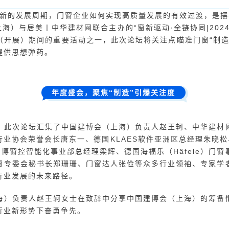
步入新的发展周期，门窗企业如何实现高质量发展的有效过渡，是
上海）与居美丨中华建材网联合主办的“窗新驱动·全链协同|202
（开展）期间的重要活动之一，此次论坛将关注点瞄准门窗“制造
提供思想弹药。
年度盛会，聚焦“制造”引爆关注度
，此次论坛汇集了中国建博会（上海）负责人赵王轲、中华建材
业协会荣誉会长唐东一、德国KLAES软件亚洲区总经理朱晓
博窗控智能化事业部总经理梁辉、德国海福乐（Häfele）门
窗专委会秘书长郑珊珊、门窗达人张俭等众多行业领袖、专家学
行业发展的未来路径。
海）负责人赵王轲女士在致辞中分享中国建博会（上海）的筹备
行业新形势下奋勇争先。