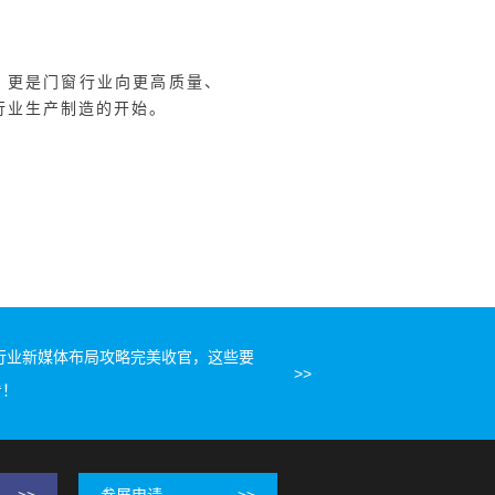
统门窗通过采用融合型材系统
得夏天空调冷气流失少、冬天室
的新高度；好博窗控梁总则介
思潘总着重分享了易欧思门窗
行业潮流的产品，此次展会更
对这一话题，现场嘉宾各抒己
的建议。