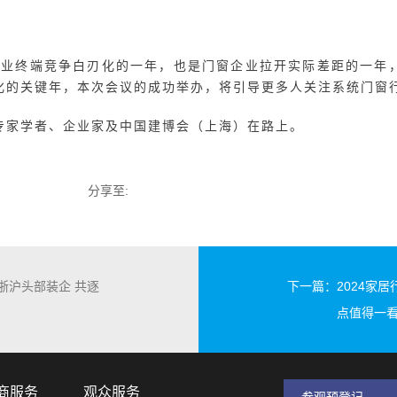
在UPVC系统门窗产品方面的成果，他表示，富轩UPVC系
、七腔体结构、无缝焊接等工艺技术，提升门窗的密闭性能，使
气也能锁住室内温暖，以此达到节能降耗的效果，创造恒温节能
方面的成果和尝试，并表示2024年是智能门窗发展元年。易欧
并强调易欧思品牌一直以来都致力于创新和突破，不断推出引领
发布。
制造上存在的问题有哪些？应该从哪些方面进行完善和突破？针
域存在的问题进行了深度剖析，并就自己所擅长领域给出了相应