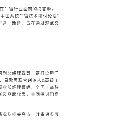
摆在门窗行业面前的必答题。
4中国系统门窗技术研讨论坛”
”这一话题，旨在通过观点交
网副总经理戴慧、富轩全屋门
松、易欧思联合创始人&高级工
窗事业部经理蔡峥、全国工商联
者及品牌代表，共同探讨门窗
情况及相关亮点，并寄语参展