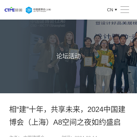
CN
论坛活动
相“建”十年，共享未来，2024中国建
博会（上海）A8空间之夜如约盛启