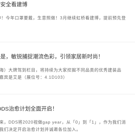
，安全看建博
乾坤！今年口罩要戴，生意照做！3月继续虹桥看建博，提前预先登
艾是，敏锐捕捉潮流色彩，引领家居新时尚！
海）大牌驾到栏目，将持续为大家挖掘不同品类的优秀建装品
宾是艾是（展位号：4.1D103）
”，DDS治愈计划全面开启！
，DDS将2020视做gap year，从「0」到「1」，作为我们消
我们决定开启治愈计划并诚邀各位加入。