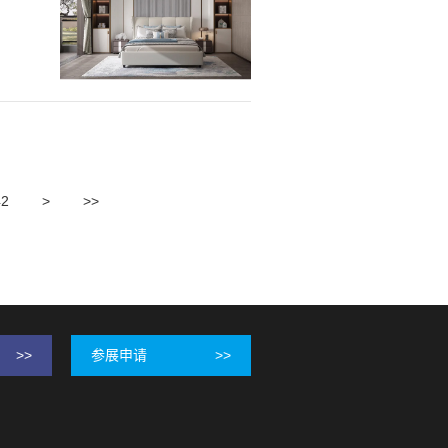
42
>
>>
>>
参展申请
>>