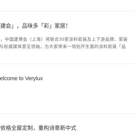
品建会」，品味多「彩」家居！
11日，中国建博会（上海）将联合30家涂料软装及上下游品牌、家装
与权威媒体意见领袖，为大家带来一场别开生面的涂料软装「品
艺术更健康的人居空间。
ome to Verylux
艾依格全屋定制，重构诗意新中式