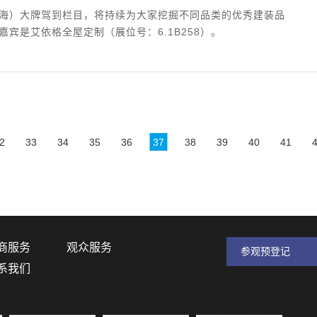
海）大牌驾到栏目，将持续为大家挖掘不同品类的优秀建装品
嘉宾是艾依格全屋定制（展位号：6.1B258）。
2
33
34
35
36
37
38
39
40
41
商服务
观众服务
参观预登记
系我们