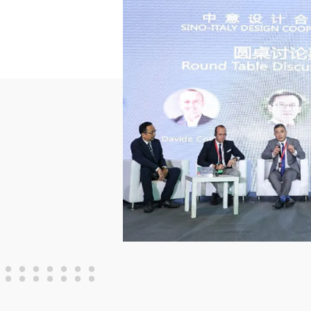
07-31
疗愈佳作：研和·东方筑境｜禅意微建筑
查看详情
>>