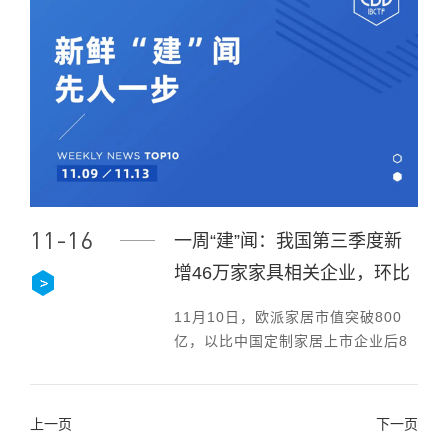
11-16
一周“建”闻：我国第三季度新
增46万家家具相关企业，环比
上涨3.5%；“双十一”成交额彰
11月10日，欧派家居市值突破800
显消费复苏
亿，以比中国定制家居上市企业后8
名之和还多出180亿的惊人战力创下
行业新巅峰。
上一页
下一页