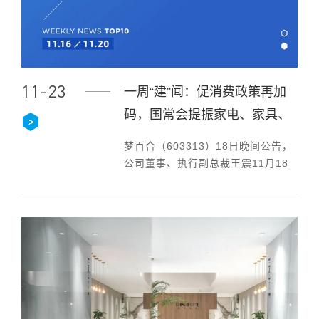
11-23
一周“建”闻：促消费政策再加
码，国常会提振家电、家具、
家装消费；海外“宅经济”带动
梦百合（603313）18日晚间公告，
家具出口
公司董事、执行副总裁王震11月18
日以集中竞价交易方式，增持公司股
份9200股