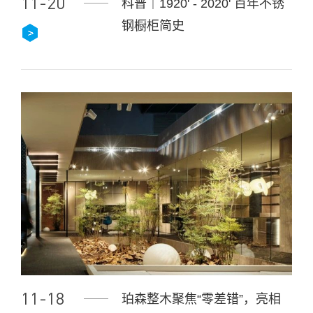
11-20
科普｜1920' - 2020' 百年不锈
钢橱柜简史
11-18
珀森整木聚焦“零差错”，亮相