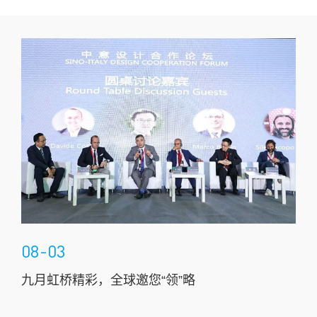
08-03
07
九月虹桥精彩，全球邀您“领”略
疗